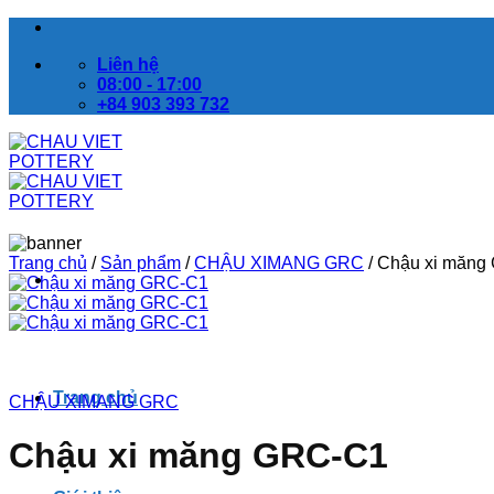
Bỏ
qua
Liên hệ
nội
08:00 - 17:00
dung
+84 903 393 732
Trang chủ
/
Sản phẩm
/
CHẬU XIMANG GRC
/
Chậu xi măng
Trang chủ
CHẬU XIMANG GRC
Chậu xi măng GRC-C1