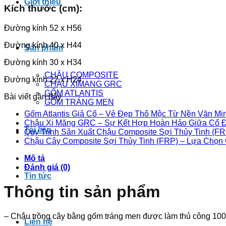
Giới thiệu
Kích thước (cm):
Đường kính 52 x H56
Đường kính 40 x H44
Sản phẩm
Đường kính 30 x H34
CHẬU COMPOSITE
Đường kính 22 x H24
CHẬU XIMANG GRC
GỐM ATLANTIS
Bài viết gần đây
GỐM TRÁNG MEN
Gốm Atlantis Giả Cổ – Vẻ Đẹp Thô Mộc Từ Nền Văn M
Chậu Xi Măng GRC – Sự Kết Hợp Hoàn Hảo Giữa Cổ Đi
Tài liệu
Quy Trình Sản Xuất Chậu Composite Sợi Thủy Tinh (FRP
Chậu Cây Composite Sợi Thủy Tinh (FRP) – Lựa Chọ
Mô tả
Đánh giá (0)
Tin tức
Thông tin sản phẩm
– Chậu trồng cây bằng gốm tráng men được làm thủ công 100%
Liên hệ