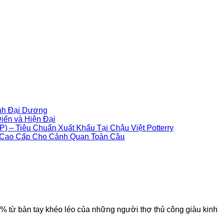
Không
inh Đại Dương
có
Không
ển và Hiện Đại
bình
có
Không
) – Tiêu Chuẩn Xuất Khẩu Tại Chậu Việt Potterry
luận
bình
Không
có
n Cao Cấp Cho Cảnh Quan Toàn Cầu
ở
luận
có
bình
Gốm
ở
bình
luận
Atlantis
Chậu
ở
luận
Giả
Xi
ở
Quy
Cổ
Măng
Chậu
Trình
–
GRC
Cây
Sản
Vẻ
–
Composite
Xuất
Đẹp
Sự
Sợi
Chậu
 từ bàn tay khéo léo của những người thợ thủ công giàu kinh
Thô
Kết
Thủy
Composite