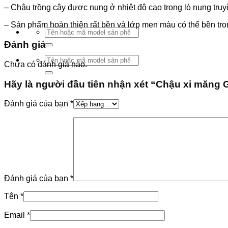
– Chậu trồng cây được nung ở nhiệt độ cao trong lò nung truy
– Sản phẩm hoàn thiện rất bền và lớp men màu có thể bền tr
Tìm
kiếm:
Đánh giá
Tìm
Chưa có đánh giá nào.
kiếm:
Hãy là người đầu tiên nhận xét “Chậu xi măng
Đánh giá của bạn
*
Đánh giá của bạn
*
Tên
*
Email
*