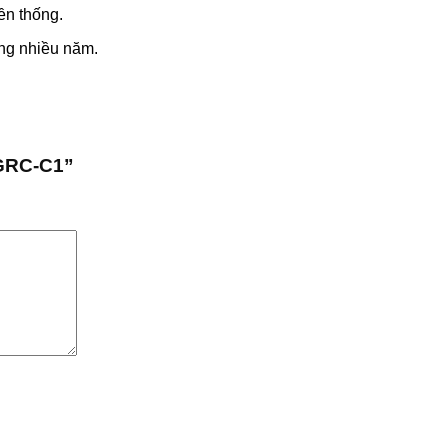
Mộc
Hợp
Tinh
Sợi
ền thống.
Từ
Hoàn
(FRP)
Thủy
Nền
Hảo
–
Tinh
ong nhiều năm.
Văn
Giữa
Lựa
(FRP)
Minh
Cổ
Chọn
–
Đại
Điển
Cao
Tiêu
Dương
và
Cấp
Chuẩn
Hiện
Cho
Xuất
Đại
Cảnh
Khẩu
 GRC-C1”
Quan
Tại
Toàn
Chậu
Cầu
Việt
Potterry