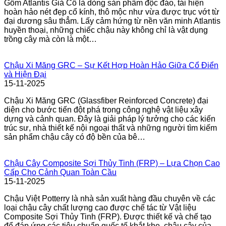
Gốm Atlantis Giả Cổ là dòng sản phẩm độc đáo, tái hiện
hoàn hảo nét đẹp cổ kính, thô mộc như vừa được trục vớt từ
đại dương sâu thẳm. Lấy cảm hứng từ nền văn minh Atlantis
huyền thoại, những chiếc chậu này không chỉ là vật dụng
trồng cây mà còn là một…
Chậu Xi Măng GRC – Sự Kết Hợp Hoàn Hảo Giữa Cổ Điển
và Hiện Đại
15-11-2025
Chậu Xi Măng GRC (Glassfiber Reinforced Concrete) đại
diện cho bước tiến đột phá trong công nghệ vật liệu xây
dựng và cảnh quan. Đây là giải pháp lý tưởng cho các kiến
trúc sư, nhà thiết kế nội ngoại thất và những người tìm kiếm
sản phẩm chậu cây có độ bền của bê…
Chậu Cây Composite Sợi Thủy Tinh (FRP) – Lựa Chọn Cao
Cấp Cho Cảnh Quan Toàn Cầu
15-11-2025
Chậu Việt Potterry là nhà sản xuất hàng đầu chuyên về các
loại chậu cây chất lượng cao được chế tác từ Vật liệu
Composite Sợi Thủy Tinh (FRP). Được thiết kế và chế tạo
để đáp ứng các tiêu chuẩn quốc tế khắt khe, chậu cây của