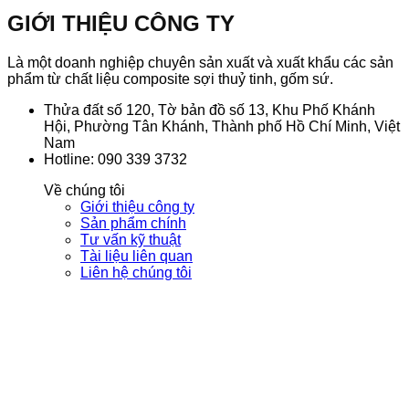
Nền
Hoàn
Thủy
Sợ
GIỚI THIỆU CÔNG TY
Văn
Hảo
Tinh
Th
Minh
Giữa
(FRP)
Ti
Đại
Cổ
–
(F
Là một doanh nghiệp chuyên sản xuất và xuất khẩu các sản
Dương
Điển
Lựa
–
phẩm từ chất liệu composite sợi thuỷ tinh, gốm sứ.
và
Chọn
Ti
Hiện
Cao
C
Thửa đất số 120, Tờ bản đồ số 13, Khu Phố Khánh
Đại
Cấp
Xu
Hội, Phường Tân Khánh, Thành phố Hồ Chí Minh, Việt
Cho
Kh
Nam
Cảnh
Tạ
Hotline: 090 339 3732
Quan
C
Toàn
Vi
Về chúng tôi
Cầu
Po
Giới thiệu công ty
Sản phẩm chính
Tư vấn kỹ thuật
Tài liệu liên quan
Liên hệ chúng tôi