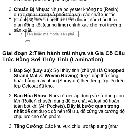
Chuẩn Bị Nhựa:
Nhựa polyester không no (Resin)
được định lượng và phối trộn với các chất xúc tác
Tìm
(Catalyst) theo công thức tiêu chuẩn, đảm bảo thời
kiếm:
gian đông kết (curing time) chính xác cho môi trường
sản xuất.
Tìm
kiếm:
Giai đoạn 2:Tiến hành trải nhựa và Gia Cố Cấu
Trúc Bằng Sợi Thủy Tinh (Lamination)
Đắp Sợi (Lay-up):
Sợi thủy tinh (chủ yếu là
Chopped
Strand Mat
và
Woven Roving
) được đắp thủ công
hoặc bằng máy phun (Spray-up) theo từng lớp lên trên
lớp Gelcoat đã khô.
Bão Hòa Nhựa:
Nhựa được áp dụng và sử dụng con
lăn (Roller) chuyên dụng để ép chặt và loại bỏ hoàn
toàn bọt khí (Air Pockets).
Đây là bước quan trọng
nhất
để đạt được độ nén tối ưu, độ cứng và cường độ
chịu lực cho sản phẩm.
Tăng Cường:
Các khu vực chịu lực tập trung (như