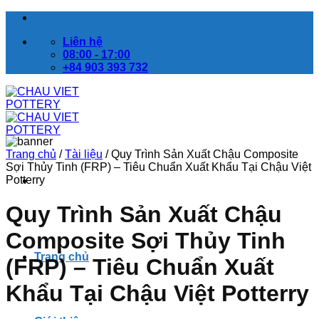
Bỏ
qua
Liên hệ
nội
08:00 - 17:00
dung
+84 903 393 732
Trang chủ
/
Tài liệu
/
Quy Trình Sản Xuất Chậu Composite
Sợi Thủy Tinh (FRP) – Tiêu Chuẩn Xuất Khẩu Tại Chậu Việt
Potterry
Quy Trình Sản Xuất Chậu
Composite Sợi Thủy Tinh
Trang chủ
(FRP) – Tiêu Chuẩn Xuất
Khẩu Tại Chậu Việt Potterry