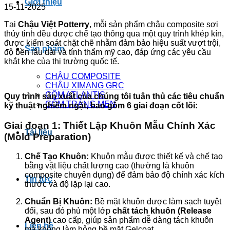
Giới thiệu
15-11-2025
Tại
Chậu Việt Potterry
, mỗi sản phẩm chậu composite sợi
thủy tinh đều được chế tạo thông qua một quy trình khép kín,
được kiểm soát chặt chẽ nhằm đảm bảo hiệu suất vượt trội,
Sản phẩm
độ bền lâu dài và tính thẩm mỹ cao, đáp ứng các yêu cầu
khắt khe của thị trường quốc tế.
CHẬU COMPOSITE
CHẬU XIMANG GRC
GỐM ATLANTIS
Quy trình sản xuất của chúng tôi tuân thủ các tiêu chuẩn
GỐM TRÁNG MEN
kỹ thuật nghiêm ngặt, bao gồm 6 giai đoạn cốt lõi:
Giai đoạn 1: Thiết Lập Khuôn Mẫu Chính Xác
Tài liệu
(Mold Preparation)
Chế Tạo Khuôn:
Khuôn mẫu được thiết kế và chế tạo
bằng vật liệu chất lượng cao (thường là khuôn
composite chuyên dụng) để đảm bảo độ chính xác kích
Tin tức
thước và độ lặp lại cao.
Chuẩn Bị Khuôn:
Bề mặt khuôn được làm sạch tuyệt
đối, sau đó phủ một lớp
chất tách khuôn (Release
Agent)
cao cấp, giúp sản phẩm dễ dàng tách khuôn
Liên hệ
mà không làm hỏng bề mặt Gelcoat.