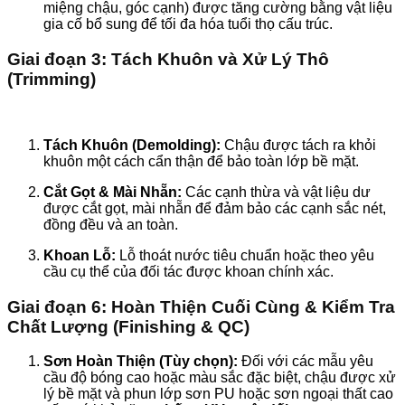
miệng chậu, góc cạnh) được tăng cường bằng vật liệu
gia cố bổ sung để tối đa hóa tuổi thọ cấu trúc.
Giai đoạn 3: Tách Khuôn và Xử Lý Thô
(Trimming)
Tách Khuôn (Demolding):
Chậu được tách ra khỏi
khuôn một cách cẩn thận để bảo toàn lớp bề mặt.
Cắt Gọt & Mài Nhẵn:
Các cạnh thừa và vật liệu dư
được cắt gọt, mài nhẵn để đảm bảo các cạnh sắc nét,
đồng đều và an toàn.
Khoan Lỗ:
Lỗ thoát nước tiêu chuẩn hoặc theo yêu
cầu cụ thể của đối tác được khoan chính xác.
Giai đoạn 6: Hoàn Thiện Cuối Cùng & Kiểm Tra
Chất Lượng (Finishing & QC)
Sơn Hoàn Thiện (Tùy chọn):
Đối với các mẫu yêu
cầu độ bóng cao hoặc màu sắc đặc biệt, chậu được xử
lý bề mặt và phun lớp sơn PU hoặc sơn ngoại thất cao