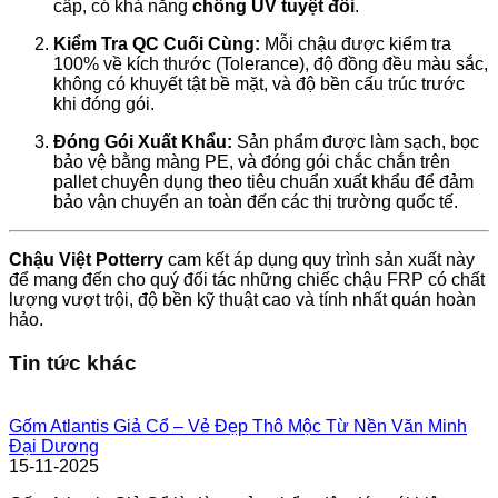
cấp, có khả năng
chống UV tuyệt đối
.
Kiểm Tra QC Cuối Cùng:
Mỗi chậu được kiểm tra
100% về kích thước (Tolerance), độ đồng đều màu sắc,
không có khuyết tật bề mặt, và độ bền cấu trúc trước
khi đóng gói.
Đóng Gói Xuất Khẩu:
Sản phẩm được làm sạch, bọc
bảo vệ bằng màng PE, và đóng gói chắc chắn trên
pallet chuyên dụng theo tiêu chuẩn xuất khẩu để đảm
bảo vận chuyển an toàn đến các thị trường quốc tế.
Chậu Việt Potterry
cam kết áp dụng quy trình sản xuất này
để mang đến cho quý đối tác những chiếc chậu FRP có chất
lượng vượt trội, độ bền kỹ thuật cao và tính nhất quán hoàn
hảo.
Tin tức khác
Gốm Atlantis Giả Cổ – Vẻ Đẹp Thô Mộc Từ Nền Văn Minh
Đại Dương
15-11-2025