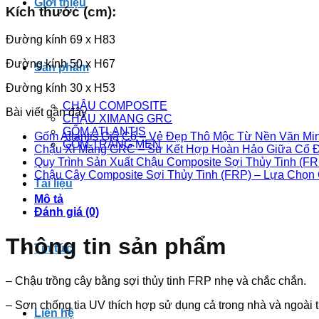
Giới thiệu
Kích thước (cm):
Đường kính 69 x H83
Đường kính 50 x H67
Sản phẩm
Đường kính 30 x H53
CHẬU COMPOSITE
Bài viết gần đây
CHẬU XIMANG GRC
GỐM ATLANTIS
Gốm Atlantis Giả Cổ – Vẻ Đẹp Thô Mộc Từ Nền Văn M
GỐM TRÁNG MEN
Chậu Xi Măng GRC – Sự Kết Hợp Hoàn Hảo Giữa Cổ Đi
Quy Trình Sản Xuất Chậu Composite Sợi Thủy Tinh (FRP
Chậu Cây Composite Sợi Thủy Tinh (FRP) – Lựa Chọ
Tài liệu
Mô tả
Đánh giá (0)
Thông tin sản phẩm
Tin tức
– Chậu trồng cây bằng sợi thủy tinh FRP nhẹ và chắc chắn.
– Sơn chống tia UV thích hợp sử dụng cả trong nhà và ngoài t
Liên hệ