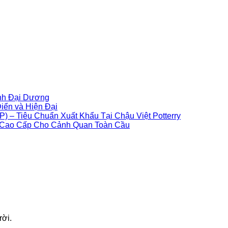
Không
inh Đại Dương
có
Không
ển và Hiện Đại
bình
có
Không
) – Tiêu Chuẩn Xuất Khẩu Tại Chậu Việt Potterry
luận
bình
Không
có
n Cao Cấp Cho Cảnh Quan Toàn Cầu
ở
luận
có
bình
Gốm
ở
bình
luận
Atlantis
Chậu
ở
luận
Giả
Xi
ở
Quy
Cổ
Măng
Chậu
Trình
–
GRC
Cây
Sản
Vẻ
–
Composite
Xuất
Đẹp
Sự
Sợi
Chậu
Thô
Kết
Thủy
Composite
Mộc
Hợp
Tinh
Sợi
rời.
Từ
Hoàn
(FRP)
Thủy