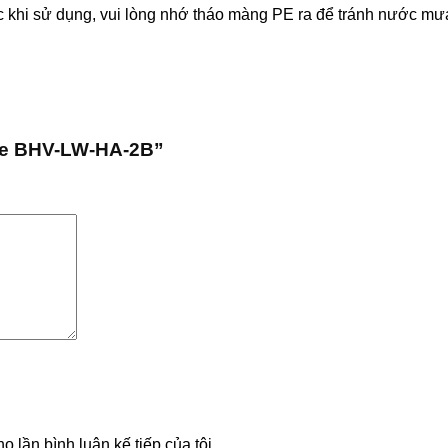
Nền
Hảo
–
Tinh
khi sử dụng, vui lòng nhớ tháo màng PE ra để tránh nước mưa 
Văn
Giữa
Lựa
(FRP)
Minh
Cổ
Chọn
–
Đại
Điển
Cao
Tiêu
Dương
và
Cấp
Chuẩn
Hiện
Cho
Xuất
Đại
Cảnh
Khẩu
Quan
Tại
ite BHV-LW-HA-2B”
Toàn
Chậu
Cầu
Việt
Potterry
o lần bình luận kế tiếp của tôi.