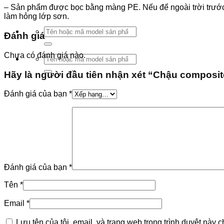
– Sản phẩm được bọc bằng màng PE. Nếu để ngoài trời trước 
làm hỏng lớp sơn.
Tìm
Đánh giá
kiếm:
Chưa có đánh giá nào.
Tìm
kiếm:
Hãy là người đầu tiên nhận xét “Chậu compos
Đánh giá của bạn
*
Đánh giá của bạn
*
Tên
*
Email
*
Lưu tên của tôi, email, và trang web trong trình duyệt này ch