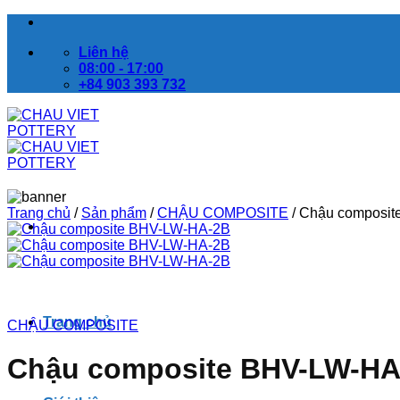
Bỏ
qua
Liên hệ
nội
08:00 - 17:00
dung
+84 903 393 732
Trang chủ
/
Sản phẩm
/
CHẬU COMPOSITE
/
Chậu composit
Trang chủ
CHẬU COMPOSITE
Chậu composite BHV-LW-HA