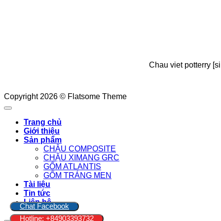
Chau viet potterry [
Copyright 2026 © Flatsome Theme
Trang chủ
Giới thiệu
Sản phẩm
CHẬU COMPOSITE
CHẬU XIMANG GRC
GỐM ATLANTIS
GỐM TRÁNG MEN
Tài liệu
Tin tức
Liên hệ
Chat Facebook
Hotline: +84903393732